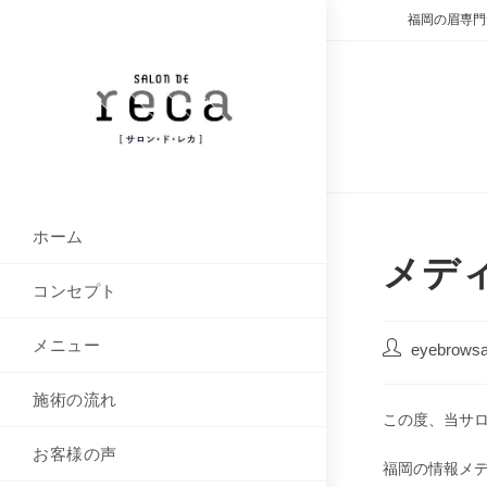
コ
福岡の眉専門
ン
テ
ン
ツ
へ
ス
キ
ッ
ホーム
プ
メデ
コンセプト
メニュー
投
eyebrowsa
稿
者:
施術の流れ
この度、当サロンS
お客様の声
福岡の情報メ