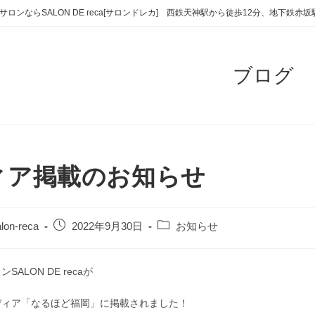
サロンならSALON DE reca[サロンドレカ] 西鉄天神駅から徒歩12分、地下鉄
ブログ
ィア掲載のお知らせ
投
投
lon-reca
2022年9月30日
お知らせ
稿
稿
公
カ
開
テ
ALON DE recaが
日:
ゴ
リ
ディア「なるほど福岡」に掲載されました！
ー: