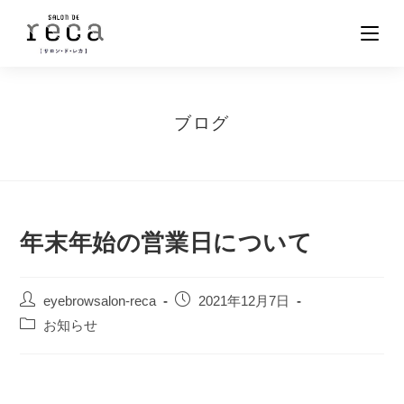
コ
ン
テ
ン
ツ
ブログ
へ
ス
キ
ッ
プ
年末年始の営業日について
投
投
eyebrowsalon-reca
2021年12月7日
稿
稿
投
お知らせ
者:
公
稿
開
カ
日:
テ
ゴ